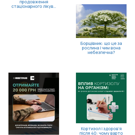
продовження
стаціонарного лікув...
Борщівник: що це за
рослина і чим вона
небезпечна?
Кортизол і здоров’я
після 40: чому варто