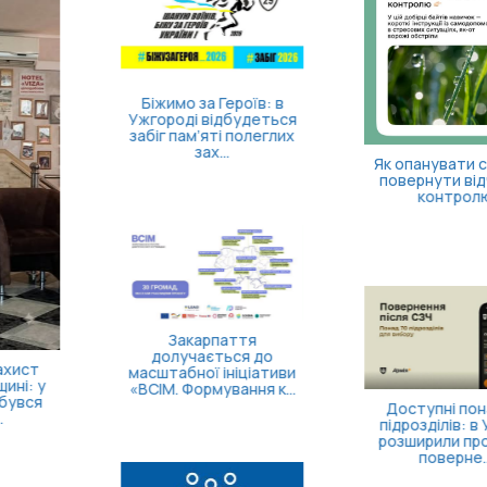
Як опанувати себе та
Затверджено правила
повернути відчуття
госпіталізації,
контролю
продовження
стаціонарного лікув...
Доступні понад 70
підрозділів: в Україні
Борщівник: що це за
розширили програму
рослина і чим вона
поверне...
небезпечна?