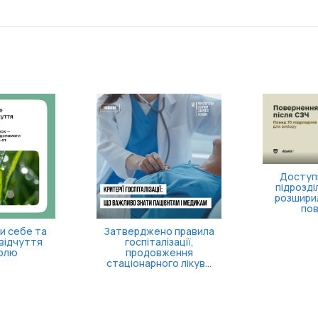
Доступн
підрозділ
розшири
пов
и себе та
Затверджено правила
відчуття
госпіталізації,
олю
продовження
стаціонарного лікув...