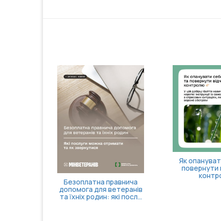
Як опануват
повернути 
контр
Безоплатна правнича
допомога для ветеранів
та їхніх родин: які посл...