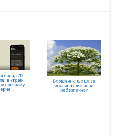
і понад 70
ів: в Україні
Борщівник: що це за
ли програму
рослина і чим вона
ерне...
небезпечна?
Кортизол
40: чо