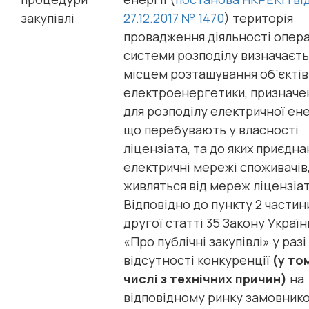
закупівлі
27.12.2017 № 1470
) територія
провадження діяльності опер
системи розподілу визначаєть
місцем розташування об’єктів
електроенергетики, призначе
для розподілу електричної ене
що перебувають у власності
ліцензіата, та до яких приєдна
електричні мережі споживачів,
живляться від мереж ліцензіат
Відповідно до пункту 2 частин
другої статті 35 Закону Україн
«Про публічні закупівлі» у разі
відсутності конкуренції
(у то
числі з технічних причин)
на
відповідному ринку замовник