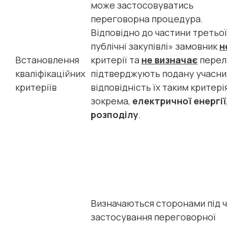
може застосовуватись
переговорна процедура.
Відповідно до частини третьої
публічні закупівлі» замовник
н
Встановлення
критерії та
не визначає
перелі
кваліфікаційних
підтверджують подану учасни
критеріїв
відповідність їх таким критерія
зокрема,
електричної енергії,
розподілу
.
Визначаються сторонами під 
застосування переговорної