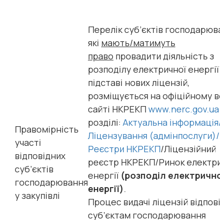
Перелік суб’єктів господарюв
які
мають/матимуть
право
провадити діяльність з
розподілу електричної енергії
підставі нових ліцензій,
розміщується на офіційному в
сайті НКРЕКП
www.nerc.gov.ua
розділі:
Актуальна інформація
Правомірність
Ліцензування (адмінпослуги)/
участі
Реєстри НКРЕКП
/Ліцензійний
відповідних
реєстр НКРЕКП/Ринок електр
суб’єктів
енергії
(розподіл електричн
господарювання
енергії)
.
у закупівлі
Процес видачі ліцензій відпов
суб’єктам господарювання