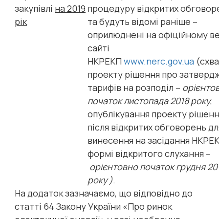
закупівлі
на 2019
процедуру відкритих обговор
рік
та будуть відомі раніше –
оприлюднені на офіційному в
сайті
НКРЕКП
www.nerc.gov.ua
(схв
проекту рішення про затверд
тарифів на розподіл –
орієнто
початок листопада 2018 року
,
опублікування проекту рішен
після відкритих обговорень дл
винесення на засідання НКРЕК
формі відкритого слухання –
орієнтовно початок грудня 20
року )
.
На додаток зазначаємо, що відповідно до
статті 64 Закону України «Про ринок