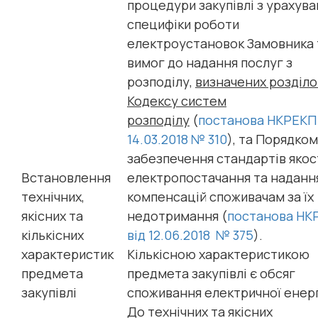
процедури закупівлі з урахув
специфіки роботи
електроустановок Замовника 
вимог до надання послуг з
розподілу,
визначених розділом
Кодексу систем
розподілу
(
постанова НКРЕКП 
14.03.2018 № 310
), та Порядком
забезпечення стандартів якос
Встановлення
електропостачання та наданн
технічних,
компенсацій споживачам за їх
якісних та
недотримання (
постанова НК
кількісних
від 12.06.2018 № 375
).
характеристик
Кількісною характеристикою
предмета
предмета закупівлі є обсяг
закупівлі
споживання електричної енерг
До технічних та якісних