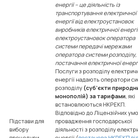
енергії – це діяльність із
транспортування електричної
енергії від електроустановок
виробників електричної енергі
електроустановок оператора
системи передачі мережами
оператора системи розподілу, 
постачання електричної енергі
Послуги з розподілу електрич
енергії надають оператори с
розподілу
(суб’єкти природн
монополій) за тарифами
, які
встановлюються НКРЕКП.
Відповідно до Ліцензійних ум
Підстави для
провадження господарської
вибору
діяльності з розподілу електр
процедури
енергії (
постанова НКРЕКП ві