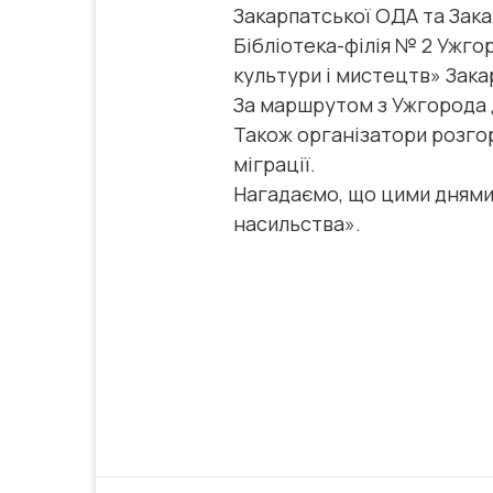
Закарпатської ОДА та Зака
Бібліотека-філія № 2 Ужг
культури і мистецтв» Зака
За маршрутом з Ужгорода д
Також організатори розго
міграції.
Нагадаємо, що цими днями 
насильства».