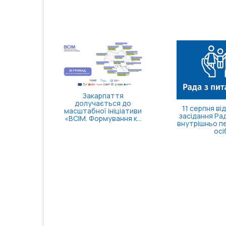
Закарпаття
долучається до
11 серпня в
масштабної ініціативи
засідання Ра
«ВСІМ. Формування к...
внутрішньо п
осі