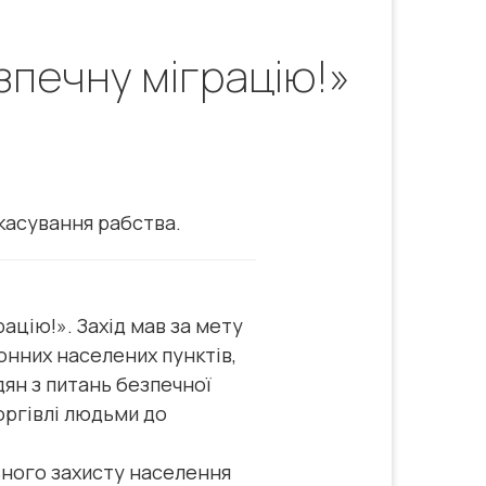
зпечну міграцію!»
касування рабства.
ацію!». Захід мав за мету
онних населених пунктів,
дян з питань безпечної
торгівлі людьми до
ьного захисту населення