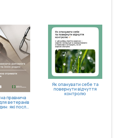
Дост
підроз
розши
Як опанувати себе та
повернути відчуття
контролю
на правнича
для ветеранів
дин: які посл...