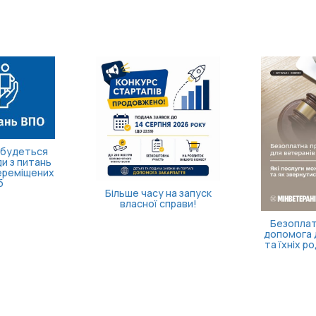
ідбудеться
ди з питань
ереміщених
б
Більше часу на запуск
власної справи!
Безоплат
допомога 
та їхніх ро