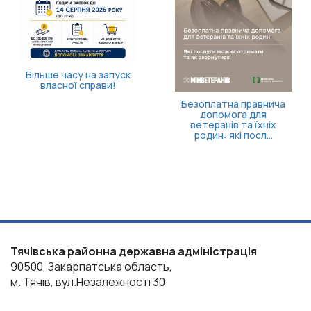
Кортизол 
після 40: 
пройти 
Як отримати
а правнича
компенсацію за товари,
га для
придбані для
 та їхніх
ветеранського бізнесу
і посл...
Тячівська районна державна адміністрація
90500, Закарпатська область,
м. Тячів, вул.Незалежності 30