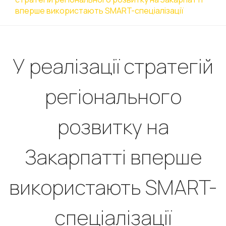
вперше використають SMART-спеціалізації
У реалізації стратегій
регіонального
розвитку на
Закарпатті вперше
використають SMART-
спеціалізації