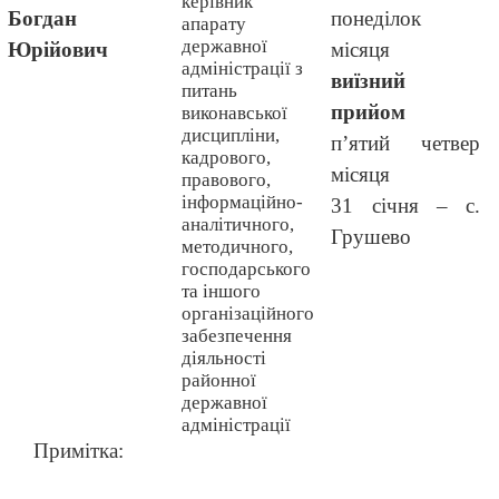
керівник
Богдан
понеділок
апарату
державної
Юрійович
місяця
адміністрації з
виїзний
питань
прийом
виконавської
дисципліни,
п’ятий четвер
кадрового,
місяця
правового,
інформаційно-
31 січня – с.
аналітичного,
Грушево
методичного,
господарського
та іншого
організаційного
забезпечення
діяльності
районної
державної
адміністрації
Примітка: