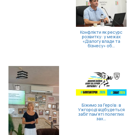
Як опанувати себе та
повернути відчуття
контролю
Безоплатна правнича
допомога для
ветеранів та їхніх
родин: які посл...
Затверджено правила
госпіталізації,
продовження