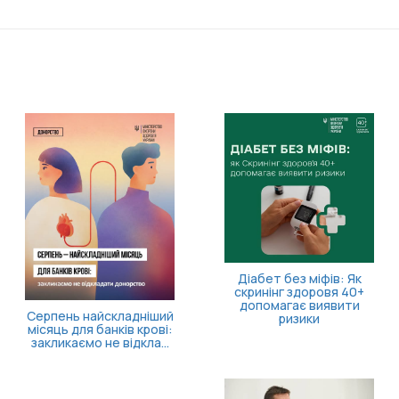
11 серпня відбудеться
засідання Ради з питань
внутрішньо
переміщених осіб
Більше часу на запуск
власної справи!