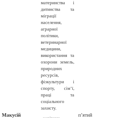
материнства і
дитинства та
міграції
населення,
аграрної
політики,
ветеринарної
медицини,
використання та
охорони земель,
природних
ресурсів,
фізкультури і
спорту, сім’ї,
праці та
соціального
захисту.
Макусій
п’ятий