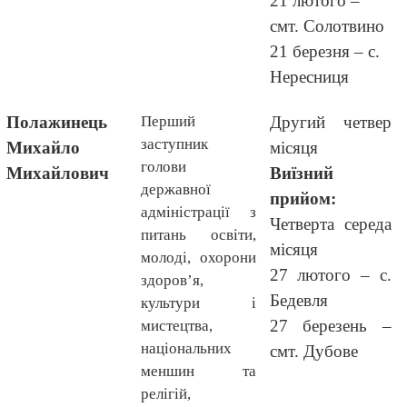
21 лютого –
смт. Солотвино
21 березня – с.
Нересниця
Полажинець
Перший
Другий четвер
заступник
Михайло
місяця
голови
Михайлович
Виїзний
державної
прийом:
адміністрації з
Четверта середа
питань освіти,
місяця
молоді, охорони
27 лютого – с.
здоров’я,
Бедевля
культури і
27 березень –
мистецтва,
національних
смт. Дубове
меншин та
релігій,