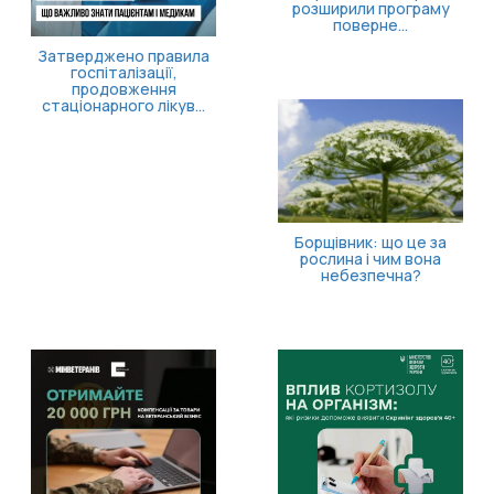
розширили програму
поверне...
Затверджено правила
госпіталізації,
продовження
стаціонарного лікув...
Борщівник: що це за
рослина і чим вона
небезпечна?