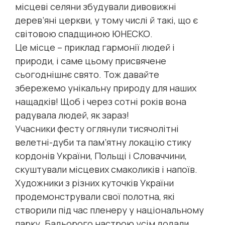
місцеві селяни збудували дивовижні
дерев’яні церкви, у тому числі й такі, що є
світовою спадщиною ЮНЕСКО.
Це місце – приклад гармонії людей і
природи, і саме цьому присвячене
сьогоднішнє свято. Тож давайте
збережемо унікальну природу для наших
нащадків! Щоб і через сотні років вона
радувала людей, як зараз!
Учасники фесту оглянули тисячолітні
велетні-дуби та пам’ятну локацію стику
кордонів України, Польщі і Словаччини,
скуштували місцевих смаколиків і напоїв.
Художники з різних куточків України
продемонстрували свої полотна, які
створили під час пленеру у національному
парку. Бадьорого настрою усім додали