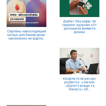
Діабет без міфів: Як
скринінг здоровя 40+
допомагає виявити
Серпень найскладніший
ризики
місяць для банків крові:
закликаємо не відкла...
Конфлікти як ресурс
розвитку: у межах
«Діалогу влади та
бізнесу» об...