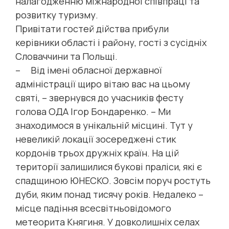
налагодженню міжнародної співпраці та
розвитку туризму.
Привітати гостей дійства прибули
керівники області і району, гості з сусідніх
Словаччини та Польщі.
– Від імені обласної державної
адміністрації щиро вітаю вас на цьому
святі, – звернувся до учасників фесту
голова ОДА Ігор Бондаренко. – Ми
знаходимося в унікальній місцині. Тут у
невеликій локації зосереджені стик
кордонів трьох дружніх країн. На цій
території залишилися букові праліси, які є
спадщиною ЮНЕСКО. Зовсім поруч ростуть
дуби, яким понад тисячу років. Недалеко –
місце падіння всесвітньовідомого
метеорита Княгиня. У довколишніх селах