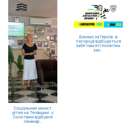
Біжимо за Героїв: в
Ужгороді відбудеться
забіг пам’яті полеглих
зах...
Соціальний захист
дітей на Тячівщині: у
Солотвині відбувся
семінар...