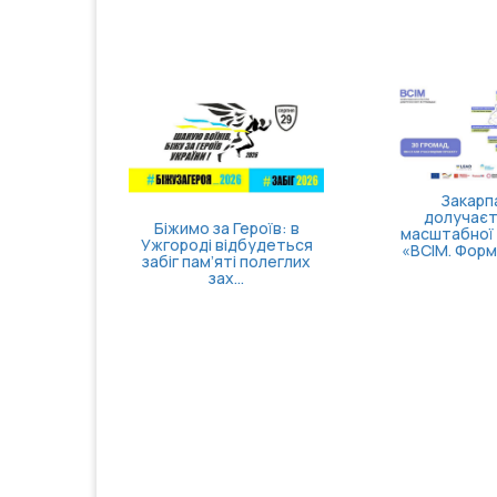
Закарп
долучаєт
Біжимо за Героїв: в
масштабної 
Ужгороді відбудеться
«ВСІМ. Форму
забіг пам’яті полеглих
зах...