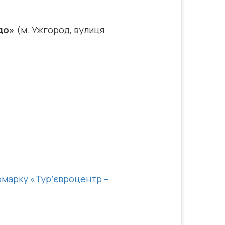
до»
(м. Ужгород, вулиця
рмарку «Тур’євроцентр –