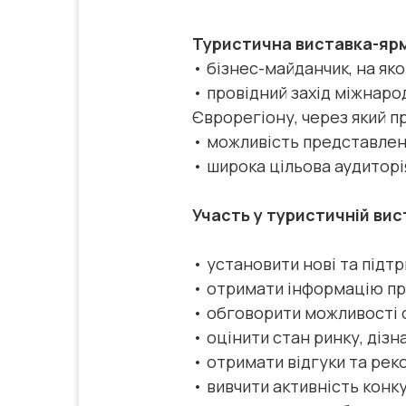
Туристична виставка-ярм
• бізнес-майданчик, на як
• провідний захід міжнаро
Єврорегіону, через який п
• можливість представленн
• широка цільова аудиторія
Участь у туристичній ви
• установити нові та підтр
• отримати інформацію про
• обговорити можливості с
• оцінити стан ринку, дізн
• отримати відгуки та рек
• вивчити активність конк