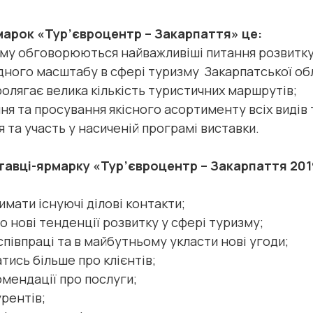
арок «Тур’євроцентр – Закарпаття» це:
ому обговорюються найважливіші питання розвитку 
дного масштабу в сфері туризму Закарпатської об
ролягає велика кількість туристичних маршрутів;
я та просування якісного асортименту всіх видів 
 та участь у насиченій програмі виставки.
ставці-ярмарку «Тур’євроцентр – Закарпаття 201
имати існуючі ділові контакти;
 нові тенденції розвитку у сфері туризму;
півпраці та в майбутньому укласти нові угоди;
атись більше про клієнтів;
омендації про послуги;
урентів;