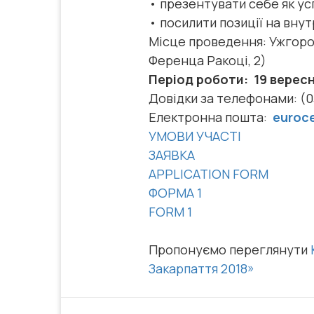
• презентувати себе як ус
• посилити позиції на вн
Місце проведення: Ужгоро
Ференца Ракоці, 2)
Період роботи: 19 вересн
Довідки за телефонами: (03
Електронна пошта:
euroc
УМОВИ УЧАСТІ
ЗАЯВКА
APPLICATION FORM
ФОРМА 1
FORM 1
Пропонуємо переглянути
Закарпаття 2018»