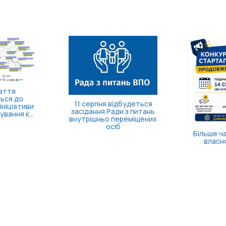
аття
ься до
11 серпня відбудеться
ініціативи
засідання Ради з питань
вання к...
внутрішньо переміщених
осіб
Більше ча
власно