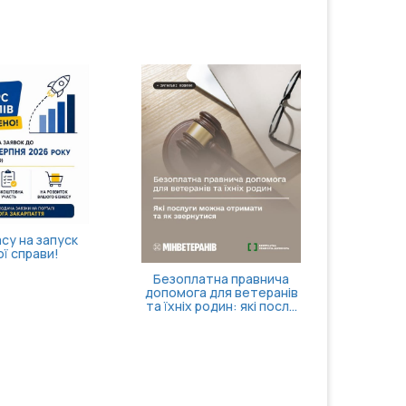
су на запуск
Затве
ї справи!
го
пр
Безоплатна правнича
стаціо
допомога для ветеранів
та їхніх родин: які посл...