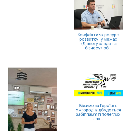
Конфлікти як ресурс
розвитку: у межах
«Діалогу влади та
бізнесу» об...
Без
в
Біжимо за Героїв: в
Ужгороді відбудеться
забіг пам’яті полеглих
зах...