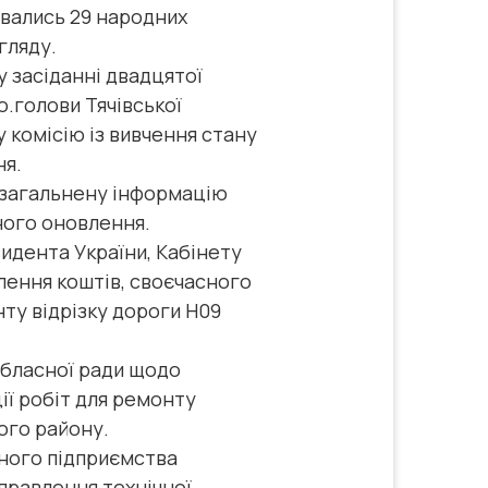
увались 29 народних
згляду.
 засіданні двадцятої
о.голови Тячівської
 комісію із вивчення стану
ня.
узагальнену інформацію
йного оновлення.
идента України, Кабінету
ілення коштів, своєчасного
ту відрізку дороги Н09
обласної ради щодо
ії робіт для ремонту
кого району.
ного підприємства
иправлення технічної