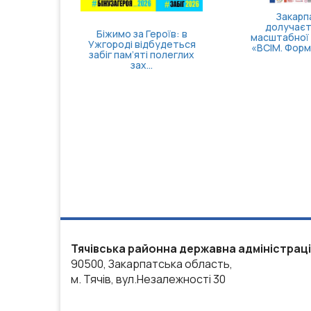
Досту
підрозд
розшир
п
Затверджено правила
госпіталізації,
продовження
а правнича
стаціонарного лікув...
ля ветеранів
н: які посл...
Тячівська районна державна адміністрац
90500, Закарпатська область,
м. Тячів, вул.Незалежності 30