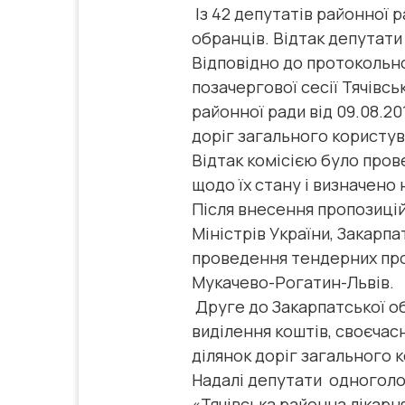
Із 42 депутатів районної 
обранців. Відтак депутати
Відповідно до протокольн
позачергової сесії Тячівсь
районної ради від 09.08.2
доріг загального користу
Відтак комісією було про
щодо їх стану і визначено
Після внесення пропозицій
Міністрів України, Закарп
проведення тендерних проц
Мукачево-Рогатин-Львів.
Друге до Закарпатської об
виділення коштів, своєчас
ділянок доріг загального 
Надалі депутати одногол
«Тячівська районна лікарн