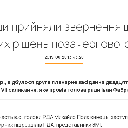
и прийняли звернення щ
их рішень позачергової с
2019-08-28 13:43:28
 р., відбулося друге пленарне засідання двадцят
 VII скликання, яке провів голова ради Іван Фабр
 участь в.о. голови РДА Михайло Полажинець, засту
урних підрозділів РДА, представники ЗМІ.