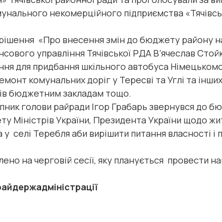
мунального некомерційного підприємства «Тячівськ
рішення «Про внесення змін до бюджету району на 
ансового управління Тячівської РДА В’ячеслав Сто
ня для придбання шкільного автобуса Німецькомокр
монт комунальних доріг у Тересві та Углі та інших
лів бюджетним закладам тощо.
пник голови райради Ігор Грабарь звернувся до бю
ету Міністрів України, Президента України щодо ж
 у селі Теребля аби вирішити питання власності і 
ено на черговій сесії, яку планується провести н
райдержадміністрації