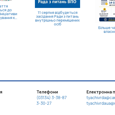
пні понад 70
ілів: в Україні
Борщівник: що це за
или програму
рослина і чим вона
оверне...
небезпечна?
компе
ветер
ія
Телефони
Електронна 
(03134) 3-38-87
tyachivrda@car
3-30-27
tyachivrdaua@u