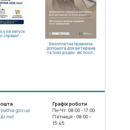
Кортизол і здоров’я після
40: чому варто пройти
скринінг
Як отримати
нсацію за товари,
придбані для
анського бізнесу
пошта
Графік роботи
pathia.gov.ua
Пн-Чт: 08:00 - 17:00
kr.net
П’ятниця - 08:00 -
15:45