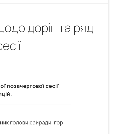
одо доріг та ряд
есії
ої позачергової сесії
ицій.
пник голови райради Ігор