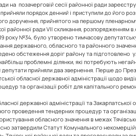
ради на позачерговій сесії районної ради зареєстр
 прийняли порядок денний і приступили до його ро
ого доручення, прийнятого на першому пленарному
кої районної ради VІІ скликання, розпорядженням в.
019 року №34, було утворено тимчасову депутатську
вання державного, обласного та районного значен
ведено обстеження доріг району та підготовлено 
 найбільш проблемні ділянки, які потребують нега
 депутати прийняли два звернення. Перше до През
атської обласної державної адміністрації щодо вид
едур та організації робіт для капітального ремон
ласної державної адміністрації та Закарпатської 
ного проведення тендерних процедур та організац
користування обласного значення в межах Тячівсь
осно затвердили Статут Комунального некомерцій
я» Тячівської районної ради та проголосували за в