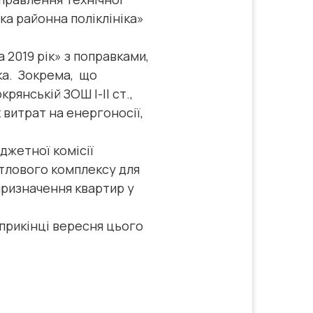
а районна поліклініка»
2019 рік» з поправками,
йка. Зокрема, що
янській ЗОШ І-ІІ ст.,
 витрат на енергоносії,
джетної комісії
итлового комплексу для
призначення квартир у
априкінці вересня цього