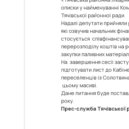
описки у найменуванні Ко
Тячівської районної ради.
Надалі депутати прийняли 
які озвучив начальник фін
стосується співфінансуван
перерозподілу коштів на ре
закупки паливних матеріа
На завершення сесії засту
підготувати лист до Кабін
переселенців із Солотвина
цьому масиві.
Дане питання буде поставл
року.
Прес-служба Тячівської 