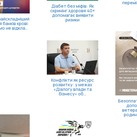
переміщених осіб
Більше часу на запуск
власної справи!
Як опанувати себе та
повернути відчуття
контролю
Безоплатна правнича
допомога для
ветеранів та їхніх
родин: які посл...