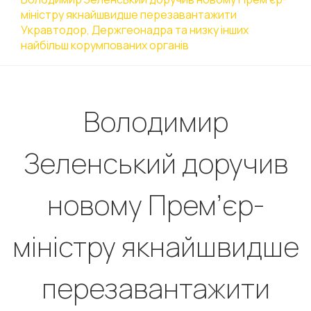
міністру якнайшвидше перезавантажити
Укравтодор, Держгеонадра та низку інших
найбільш корумпованих органів
Володимир
Зеленський доручив
новому Прем’єр-
міністру якнайшвидше
перезавантажити