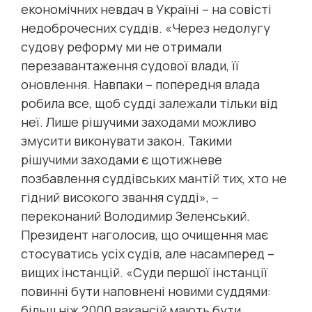
економічних невдач в Україні – на совісті
недоброчесних суддів. «Через недолугу
судову реформу ми не отримали
перезавантаження судової влади, її
оновлення. Навпаки – попередня влада
робила все, щоб судді залежали тільки від
неї. Лише рішучими заходами можливо
змусити виконувати закон. Такими
рішучими заходами є щотижневе
позбавлення суддівських мантій тих, хто не
гідний високого звання судді», –
переконаний Володимир Зеленський.
Президент наголосив, що очищення має
стосуватись усіх судів, але насамперед –
вищих інстанцій. «Суди першої інстанції
повинні бути наповнені новими суддями:
більш ніж 2000 вакансій мають бути