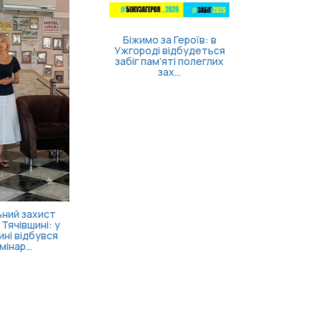
Затверджено правила
госпіталізації,
продовження
стаціонарного лікув...