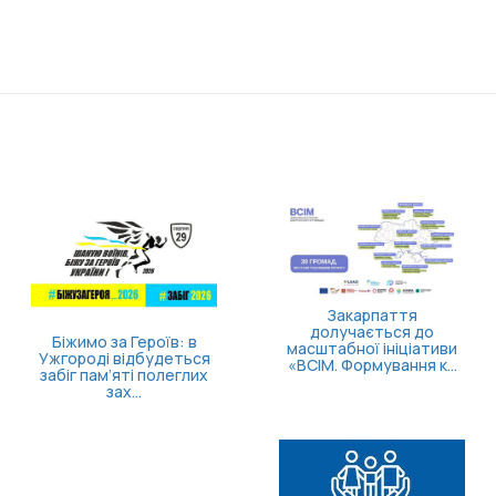
Доступні понад 70
підрозділів: в Україні
розширили програму
поверне...
Затверджено правила
госпіталізації,
продовження
стаціонарного лікув...