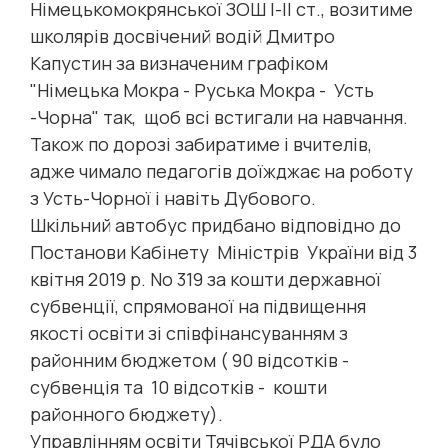
Німецькомокрянської ЗОШ І-ІІ ст., возитиме
школярів досвічений водій Дмитро
Капустин за визначеним графіком
"Німецька Мокра - Руська Мокра - Усть
-Чорна" так, щоб всі встигали на навчання.
Також по дорозі забиратиме і вчителів,
адже чимало педагогів доїжджає на роботу
з Усть-Чорної і навіть Дубового.
Шкільний автобус придбано відповідно до
Постанови Кабінету Міністрів України від 3
квітня 2019 р. No 319 за кошти державної
субвенції, спрямованої на підвищення
якості освіти зі співфінансуванням з
районним бюджетом ( 90 відсотків -
субвенція та 10 відсотків - кошти
районного бюджету).
Управлінням освіти Тячівської РДА було