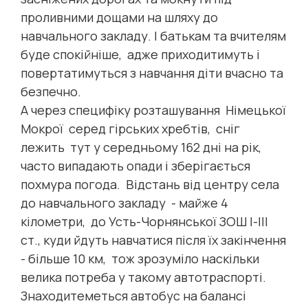
проливними дощами на шляху до
навчального закладу. І батькам та вчителям
буде спокійніше, адже приходитимуть і
повертатимуться з навчання діти вчасно та
безпечно.
А через специфіку розташування Німецької
Мокрої серед гірських хребтів, сніг
лежить тут у середньому 162 дні на рік,
часто випадають опади і зберігається
похмура погода. Відстань від центру села
до навчального закладу - майже 4
кілометри, до Усть-Чорнянської ЗОШ І-ІІІ
ст., куди йдуть навчатися після їх закінчення
- більше 10 км, тож зрозуміло наскільки
велика потреба у такому автотраспорті.
Знаходитеметься автобус на балансі