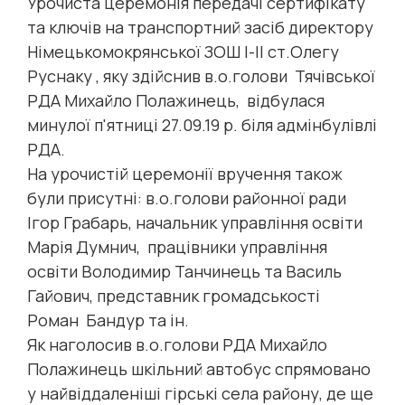
Урочиста церемонія передачі сертифікату
та ключів на транспортний засіб директору
Німецькомокрянської ЗОШ І-ІІ ст.Олегу
Руснаку , яку здійснив в.о.голови Тячівської
РДА Михайло Полажинець, відбулася
минулої п'ятниці 27.09.19 р. біля адмінбулівлі
РДА.
На урочистій церемонії вручення також
були присутні: в.о.голови районної ради
Ігор Грабарь, начальник управління освіти
Марія Думнич, працівники управління
освіти Володимир Танчинець та Василь
Гайович, представник громадськості
Роман Бандур та ін.
Як наголосив в.о.голови РДА Михайло
Полажинець шкільний автобус спрямовано
у найвіддаленіші гірські села району, де ще