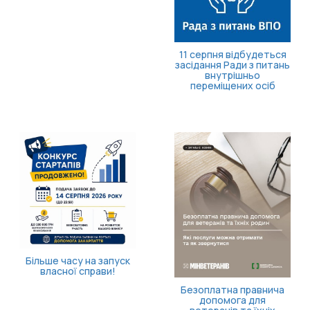
Борщівник: що це за
рослина і чим вона
небезпечна?
Кортизол і здоров’я
після 40: чому варто
пройти скринінг
Як отримати
компенсацію за товари,
придбані для