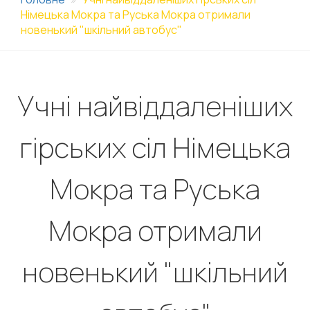
Німецька Мокра та Руська Мокра отримали
новенький "шкільний автобус"
Учні найвіддаленіших
гірських сіл Німецька
Мокра та Руська
Мокра отримали
новенький "шкільний