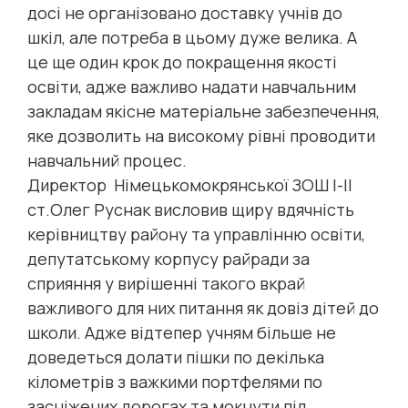
досі не організовано доставку учнів до
шкіл, але потреба в цьому дуже велика. А
це ще один крок до покращення якості
освіти, адже важливо надати навчальним
закладам якісне матеріальне забезпечення,
яке дозволить на високому рівні проводити
навчальний процес.
Директор Німецькомокрянської ЗОШ І-ІІ
ст.Олег Руснак висловив щиру вдячність
керівництву району та управлінню освіти,
депутатському корпусу райради за
сприяння у вирішенні такого вкрай
важливого для них питання як довіз дітей до
школи. Адже відтепер учням більше не
доведеться долати пішки по декілька
кілометрів з важкими портфелями по
засніжених дорогах та мокнути під