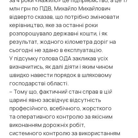
за 4 роки «нажило» це підприємство, а це 17
млн грн по ПДВ, Михайло Михайлович
відверто сказав, що потрібно змінювати
керівництво, яке за останні роки
розпорошувало державні кошти, і як
результат, жодного кілометра доріг на
сьогодні не здано в експлуатацію.
У підсумку голова ОДА закликав усіх
визначитись, як далі діяти і яким чином
швидко навести порядок в шляховому
господарстві області.
– Тому що, фактичний стан справ в цій
царині явно засвідчує відсутність
професійного, всебічного, жорсткого
та оперативного контролю за якісним
виконанням дорожніх робіт,
системного контролю за використанням