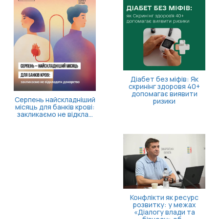
11 
засі
п
Діабет без міфів: Як
скринінг здоровя 40+
допомагає виявити
ень найскладніший
ризики
ць для банків крові:
ликаємо не відкла...
Конфлікти як ресурс
розвитку: у межах
«Діалогу влади та