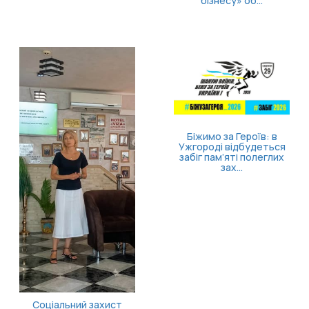
бізнесу» об...
Без
в
Біжимо за Героїв: в
Ужгороді відбудеться
забіг пам’яті полеглих
зах...
оціальний захист