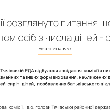
ісії розглянуто питання 
ом осіб з числа дітей - 
2019-11-29 14:15:27
в Тячівській РДА відбулося засідання комісії з 
сімейних та інших форм виховання, наближених д
й-сиріт, дітей, позбавлених батьківського піклу
комісії, в.о. голови Тячівської районної держав