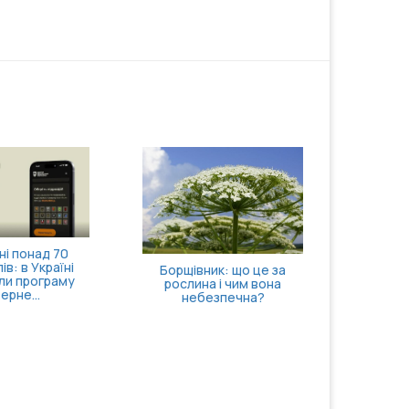
і понад 70
ів: в Україні
Борщівник: що це за
ли програму
рослина і чим вона
ерне...
небезпечна?
Кортизол
40: чо