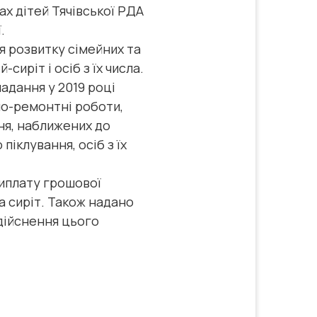
ах дітей Тячівської РДА
ї.
 розвитку сімейних та
иріт і осіб з їх числа.
дання у 2019 році
но-ремонтні роботи,
ня, наближених до
піклування, осіб з їх
иплату грошової
а сиріт. Також надано
дійснення цього