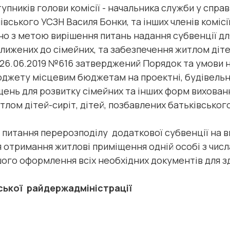
упників голови комісії - начальника служби у справ
івського УСЗН Василя Бонки, та інших членів комісі
 метою вирішення питань надання субвенції для
ижених до сімейних, та забезпечення житлом дітей-с
6.2019 №616 затверджений Порядок та умови на
юджету місцевим бюджетам на проектні, будівель
ень для розвитку сімейних та інших форм вихован
лом дітей-сиріт, дітей, позбавлених батьківського 
ання перерозподілу додаткової субвенції на в
я отримання житлові приміщення одній особі з числ
ого оформлення всіх необхідних документів для з
ої райдержадміністрації