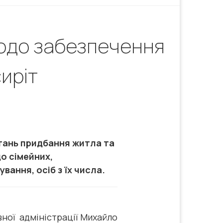
щодо забезпечення
сиріт
питань придбання житла та
о сімейних,
вання, осіб з їх числа.
ної адміністрації Михайло