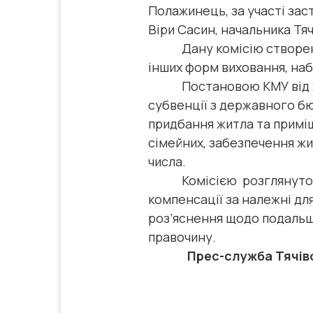
Полажинець, за участі заст
Віри Сасин, начальника Тяч
Дану комісію створено з
інших форм виховання, набл
Постановою КМУ від 26.0
субвенції з державного б
придбання житла та приміщ
сімейних, забезпечення жит
числа.
Комісією розглянуто пит
компенсації за належні дл
роз’яснення щодо подальш
правочину.
Прес-служба Тячівськ