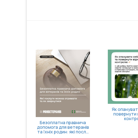
Як опануват
повернути 
контр
Безоплатна правнича
допомога для ветеранів
та їхніх родин: які посл...