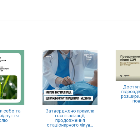
Доступн
підрозділ
розшири
пов
и себе та
Затверджено правила
відчуття
госпіталізації,
олю
продовження
стаціонарного лікув...