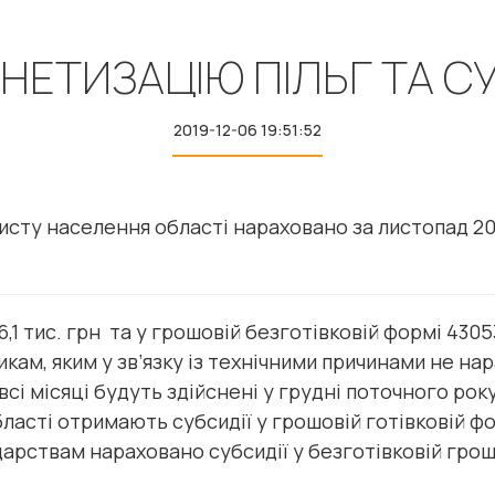
НЕТИЗАЦІЮ ПІЛЬГ ТА С
2019-12-06 19:51:52
сту населення області нараховано за листопад 201
6,1 тис. грн та у грошовій безготівковій формі 430
викам, яким у зв’язку із технічними причинами не на
всі місяці будуть здійснені у грудні поточного року
асті отримають субсидії у грошовій готівковій фор
арствам нараховано субсидії у безготівковій грошо