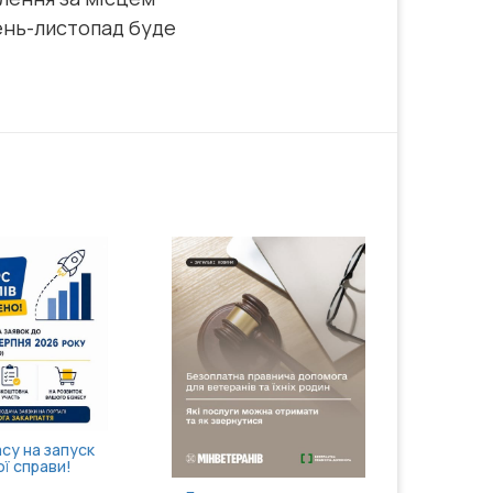
тень-листопад буде
Затверджено правила
госпіталізації,
продовження