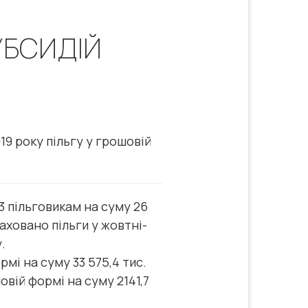
УБСИДІЙ
9 року пільгу у грошовій
53 пільговикам на суму 26
раховано пільги у жовтні-
.
мі на суму 33 575,4 тис.
вій формі на суму 2141,7