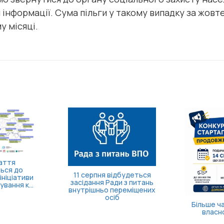
інформації. Сума пільги у такому випадку за жов
у місяці.
1 серпня відбудеться
сідання Ради з питань
утрішньо переміщених
осіб
Більше часу на запуск
власної справи!