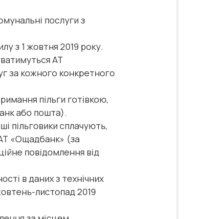
омунальні послуги з
лу з 1 жовтня 2019 року.
уватимуться АТ
уг за кожного конкретного
тримання пільги готівкою,
банк або пошта).
нші пільговики сплачують,
г АТ «Ощадбанк» (за
ційне повідомлення від
сті в даних з технічних
жовтень-листопад 2019
лення за місцем