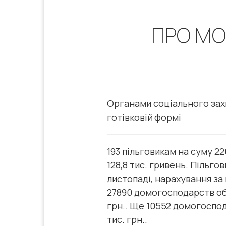
ПРО МО
Органами соціального захи
готівковій формі
193 пільговикам на суму 22
128,8 тис. гривень. Пільго
листопаді, нарахування за 
27890 домогосподарств обл
грн.. Ще 10552 домогоспод
тис. грн..