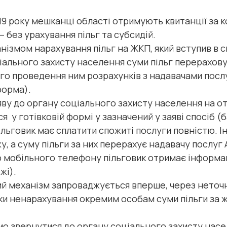
9 року мешканці області отримують квитанції за к
 без урахування пільг та субсидій.
нізмом нарахування пільг на ЖКП, який вступив в си
іального захисту населення суми пільг перерахов
о проведення ним розрахунків з надавачами посл
форма).
аяву до органу соціального захисту населення на о
 у готівковій формі у зазначений у заяві спосіб (
ільговик має сплатити спожиті послуги повністю. І
жу, а суму пільги за них перерахує надавачу послу
р мобільного телефону пільговик отримає інформа
жі).
й механізм запроваджується вперше, через неточно
ки ненарахування окремим особам суми пільги за 
мо звернутися до органу соціального захисту насе