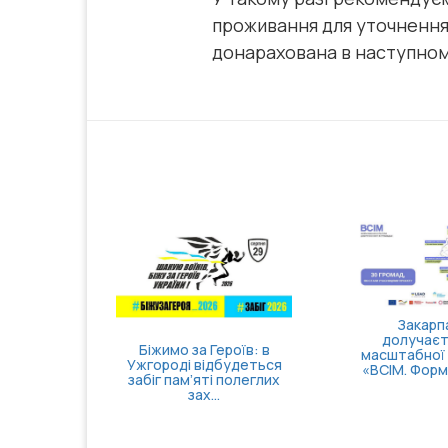
проживання для уточнення 
донарахована в наступном
Закарпаття
долучається до
1
имо за Героїв: в
масштабної ініціативи
за
роді відбудеться
«ВСІМ. Формування к...
вн
г пам’яті полеглих
зах...