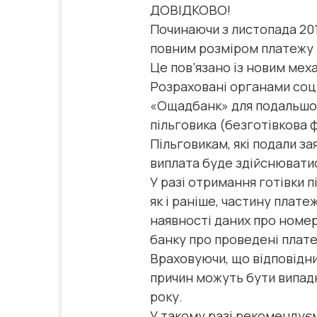
ДОВІДКОВО!
Починаючи з листопада 201
повним розміром платежу –
Це пов’язано із новим меха
Розраховані органами соц
«Ощадбанк» для подальшог
пільговика (безготівкова 
Пільговикам, які подали з
виплата буде здійснюватися
У разі отримання готівки п
як і раніше, частину плате
наявності даних про номе
банку про проведені плате
Враховуючи, що відповідни
причин можуть бути випад
року.
У такому разі рекомендує