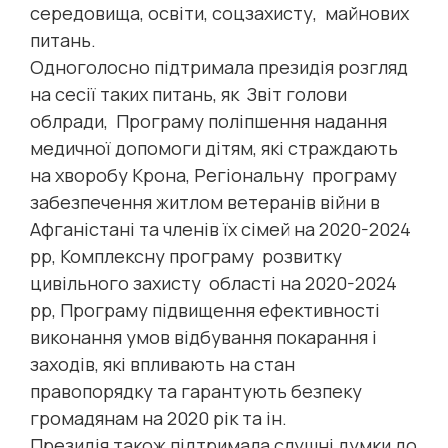
середовища, освіти, соцзахисту, майнових
питань.
Одноголосно підтримала президія розгляд
на сесії таких питань, як Звіт голови
облради, Програму поліпшення надання
медичної допомоги дітям, які страждають
на хворобу Крона, Регіональну програму
забезпечення житлом ветеранів війни в
Афганістані та членів їх сімей на 2020-2024
рр, Комплексну програму розвитку
цивільного захисту області на 2020-2024
рр, Програму підвищення ефективності
виконання умов відбування покарання і
заходів, які впливають на стан
правопорядку та гарантують безпеку
громадянам на 2020 рік та ін.
Президія також підтримала слушні думки до