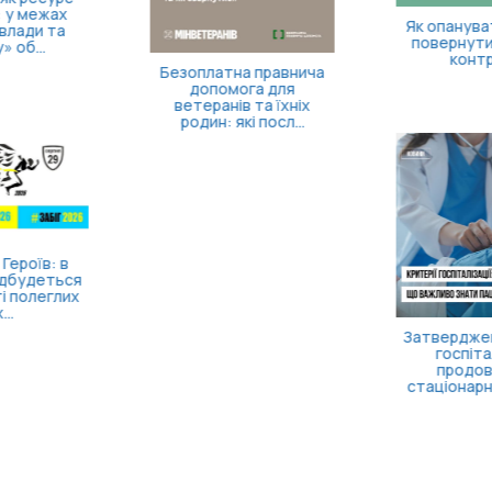
Як опанувати себе та
повернути відчуття
контролю
Безоплатна правнича
допомога для
ветеранів та їхніх
родин: які посл...
Затверджено правила
госпіталізації,
продовження
стаціонарного лікув...