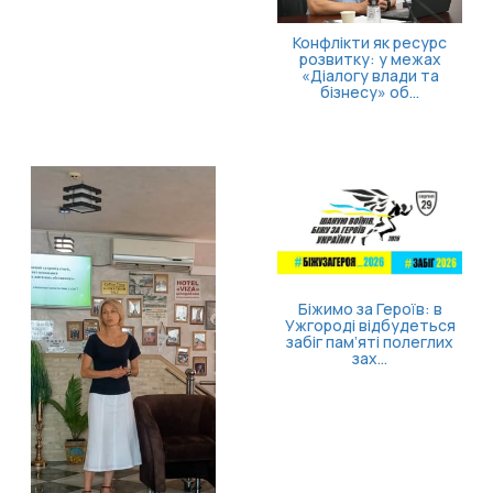
Конфлікти як ресурс
розвитку: у межах
«Діалогу влади та
бізнесу» об...
Біжимо за Героїв: в
Ужгороді відбудеться
забіг пам’яті полеглих
зах...