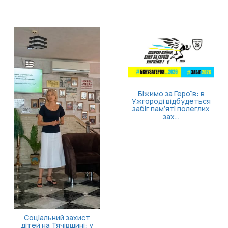
Біжимо за Героїв: в
Ужгороді відбудеться
забіг пам’яті полеглих
зах...
Соціальний захист
дітей на Тячівщині: у