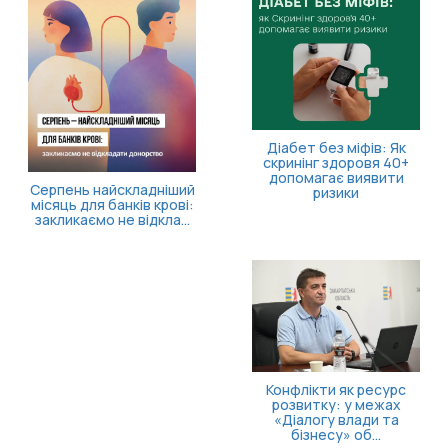
Діабет без міфів: Як
скринінг здоровя 40+
допомагає виявити
Серпень найскладніший
ризики
місяць для банків крові:
закликаємо не відкла...
Конфлікти як ресурс
розвитку: у межах
«Діалогу влади та
бізнесу» об...