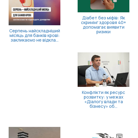
11 серпня відбудеться
засідання Ради з питань
внутрішньо
переміщених осіб
Діабет без міфів: Як
скринінг здоровя 40+
допомагає виявити
ризики
Конфлікти як ресурс
розвитку: у межах
«Діалогу влади та
бізнесу» об...
Безоплатна правнича
допомога для
ветеранів та їхніх
родин: які посл...