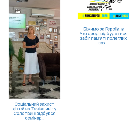
Біжимо за Героїв: в
Ужгороді відбудеться
забіг пам’яті полеглих
зах...