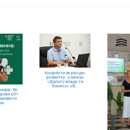
часу на запуск
Як о
ної справи!
пов
Безоплатна правнича
допомога для ветеранів
та їхніх родин: які посл...