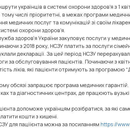
ршрути українців в системі охорони здоров’я з 1 кві
в тому числі пріоритетні, в межах програми медични
ня медичних послуг та комунікацій зі своїм лікаре
системі охорони здоров’я.
ужба здоров'я України закуповує послуги у медичн
аючи з 2018 року, НСЗУ платить за послуги сімейн
 уклали декларації. За цей період НСЗУ перерахува
и за обслуговування пацієнтів. Починаючи з квітн
сть ліків, які пацієнти отримують за програмою “До
вному обсязі запрацює програма медичних гарантій.
іках та діагностичних центрах, де працюють вузькі 
цієнта допоможе українцям розібратися, за які сам
платити кошти з кишені.
СЗУ для паціієнта можна за посиланням
https://ww