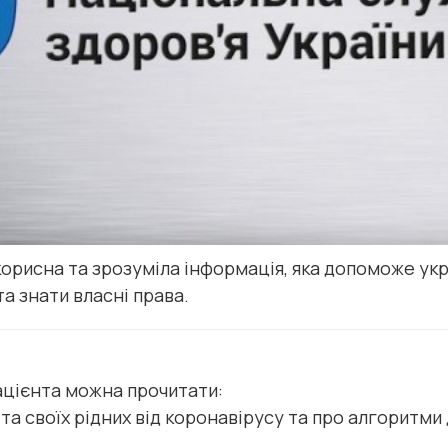
корисна та зрозуміла інформація, яка допоможе ук
а знати власні права.
ацієнта можна прочитати:
 та своїх рідних від коронавірусу та про алгоритми 