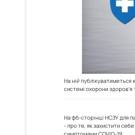
На ній публікуватиметься 
системі охорони здоров’я т
На фб-сторінці НСЗУ для п
- про те, як захистити себе
симптомами COVID-19;