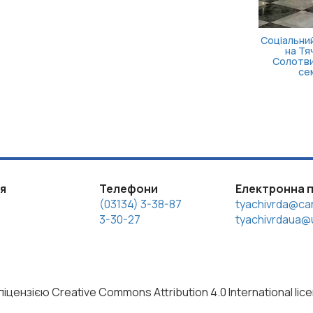
ія
Телефони
Електронна 
(03134) 3-38-87
tyachivrda@car
3-30-27
tyachivrdaua@u
іцензією Creative Commons Attribution 4.0 International lic