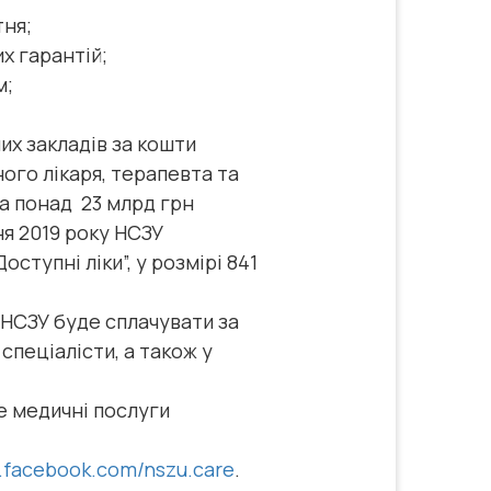
тня;
х гарантій;
м;
их закладів за кошти
ого лікаря, терапевта та
ла понад 23 млрд грн
я 2019 року НСЗУ
ступні ліки”, у розмірі 841
 НСЗУ буде сплачувати за
спеціалісти, а також у
е медичні послуги
w.facebook.com/nszu.care
.