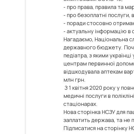
- про права, правила та ма
- про безоплатні послуги, 
- поради стосовно отриман
- актуальну інформацію в 
Нагадаємо, Національна сл
державного бюджету. Почин
педіатра, з якими українці
центрам первинної допомог
відшкодувала аптекам варті
млн грн.
З 1 квітня 2020 року у по
медичні послуги в поліклін
стаціонарах.
Нова сторінка НСЗУ для па
заплатить держава, та не 
Підписатися на сторінку Н