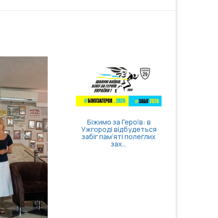
панувати себе та
Затверджено правила
ернути відчуття
госпіталізації,
контролю
продовження
стаціонарного лікув...