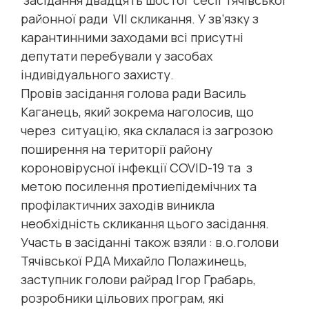
засідання двадцять шостої сесії Тячівської
районної ради VІІ скликання. У зв’язку з
карантинними заходами всі присутні
депутати перебували у засобах
індивідуального захисту.
Провів засідання голова ради Василь
Каганець, який зокрема наголосив, що
через ситуацію, яка склалася із загрозою
поширення на території району
короновірусної інфекції COVID-19 та з
метою посилення протиепідемічних та
профілактичних заходів виникла
необхідність скликання цього засідання.
Участь в засіданні також взяли : в.о.голови
Тячівської РДА Михайло Полажинець,
заступник голови райрад Ігор Грабарь,
розробники цільових програм, які