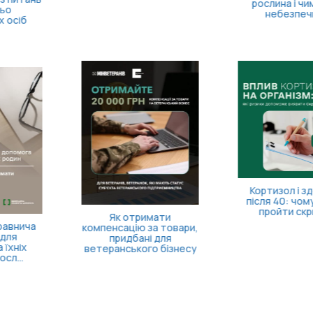
рослина і чим вона
небезпечна?
Кортизол і здоров’я
після 40: чому варто
пройти скринінг
Як отримати
компенсацію за товари,
придбані для
ветеранського бізнесу