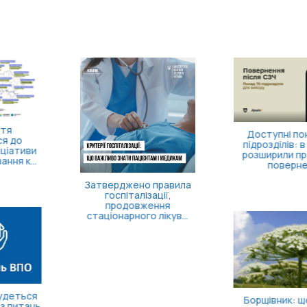
Доступні понад 70
підрозділів: в Україні
розширили програму
поверне...
Затверджено правила
госпіталізації,
продовження
стаціонарного лікув...
Борщівник: що це за