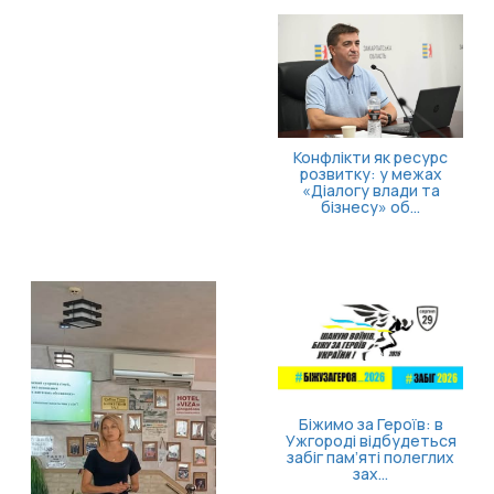
Конфлікти як ресурс
розвитку: у межах
«Діалогу влади та
бізнесу» об...
Біжимо за Героїв: в
Ужгороді відбудеться
забіг пам’яті полеглих
зах...