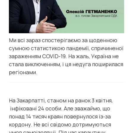
Ми всі зараз спостерігаємо за щоденною
сумною статистикою пандемії, спричиненої
зараженням COVID-19. На жаль, Україна не
стала виключенням, і ця недуга поширилася
регіонами.
На Закарпатті, станом на ранок 3 квітня,
інфіковані 24 особи. Але зважаймо, що
понад 14 тисяч краян повернулося із-за
кордону. Не всі свідомо дотримуються
умов самоізоляції. Під час карантину