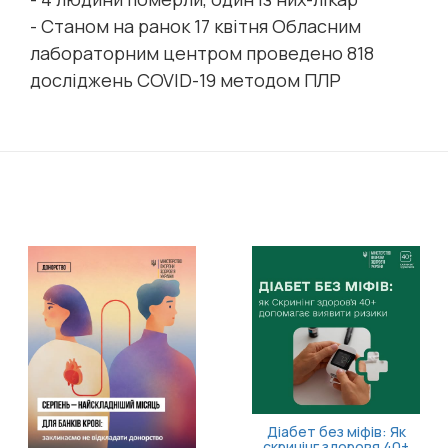
- Станом на ранок 17 квітня Обласним
лабораторним центром проведено 818
досліджень COVID-19 методом ПЛР
11 серпня відбудеться
засідання Ради з питань
внутрішньо
переміщених осіб
без міфів: Як
Більше 
г здоровя 40+
влас