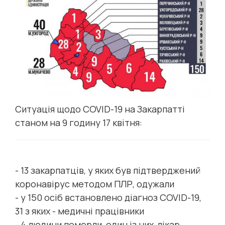
Ситуація щодо COVID-19 на Закарпатті
станом на 9 годину 17 квітня:
- 13 закарпатців, у яких був підтверджений
коронавірус методом ПЛР, одужали
- у 150 осіб встановлено діагноз COVID-19,
31 з яких - медичні працівники
- 4 людини померли, один із них-лікар