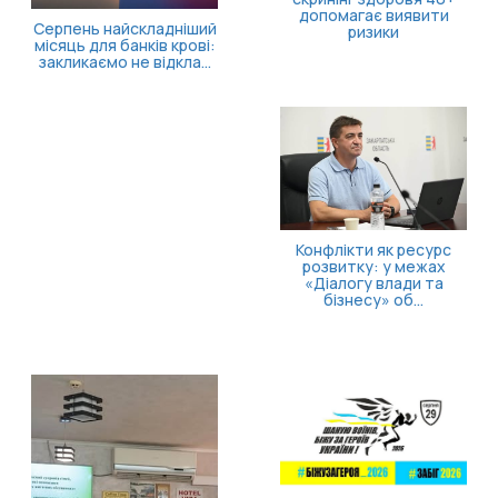
агає виявити
ризики
кти як ресурс
тку: у межах
Як опан
огу влади та
поверн
несу» об...
к
Безоплатна правнича
допомога для
ветеранів та їхніх
родин: які посл...