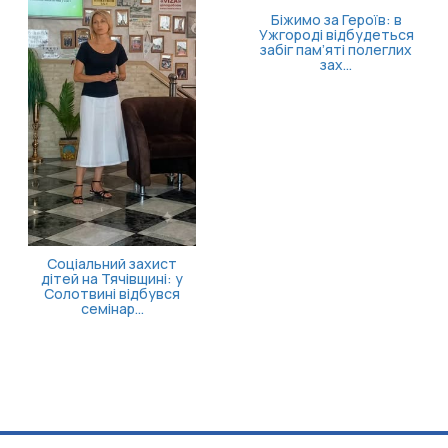
 за Героїв: в
і відбудеться
м’яті полеглих
зах...
Затверд
госп
про
стаціона