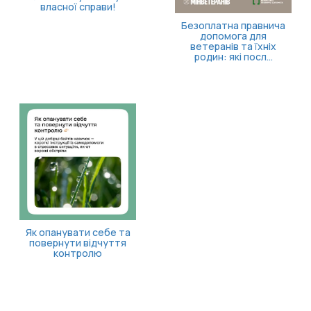
пройти скринінг
Як отримати
компенсацію за товари,
придбані для
ветеранського бізнесу
«Пакунок школяра»: я
оформити допомогу?