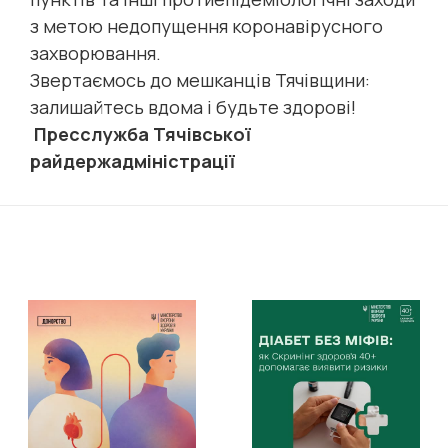
з метою недопущення коронавірусного
захворювання.
Звертаємось до мешканців Тячівщини:
залишайтесь вдома і будьте здорові!
Пресслужба Тячівської
райдержадміністрації
11 серпня відбудеться
засідання Ради з питань