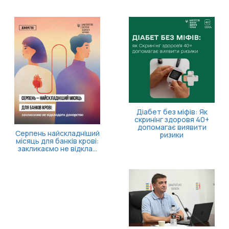
11 серпня відбудеться
засідання Ради з питань
внутрішньо
переміщених осіб
Більше часу на запуск
власної справи!