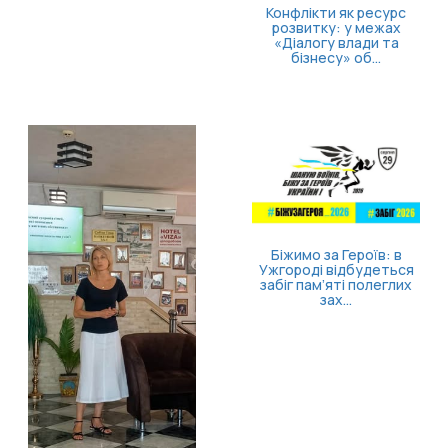
Як опанувати себе та
повернути відчуття
контролю
Безоплатна правнича
допомога для
ветеранів та їхніх
родин: які посл...
Затверджено правила
госпіталізації,
продовження
стаціонарного лікув...