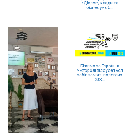
«Діалогу влади та
бізнесу» об...
Біжимо за Героїв: в
Ужгороді відбудеться
забіг пам’яті полеглих
зах...