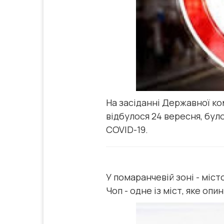
На засіданні Державної ко
відбулося 24 вересня, бул
COVID-19.
У помаранчевій зоні - міс
Чоп - одне із міст, яке опи