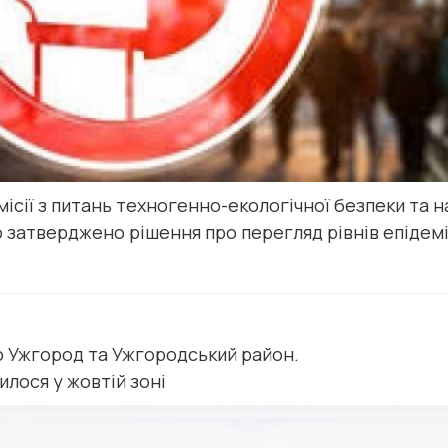
місії з питань техногенно-екологічної безпеки та 
о затверджено рішення про перегляд рівнів епіде
то Ужгород та Ужгородський район.
нилося у жовтій зоні