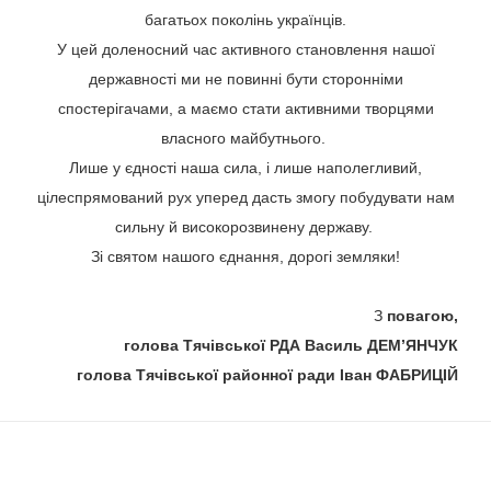
багатьох поколінь українців.
У цей доленосний час активного становлення нашої
державності ми не повинні бути сторонніми
спостерігачами, а маємо стати активними творцями
власного майбутнього.
Лише у єдності наша сила, і лише наполегливий,
цілеспрямований рух уперед дасть змогу побудувати нам
сильну й високорозвинену державу.
Зі святом нашого єднання, дорогі земляки!
З
повагою,
голова Тячівської РДА Василь ДЕМ’ЯНЧУК
голова Тячівської районної ради Іван ФАБРИЦІЙ