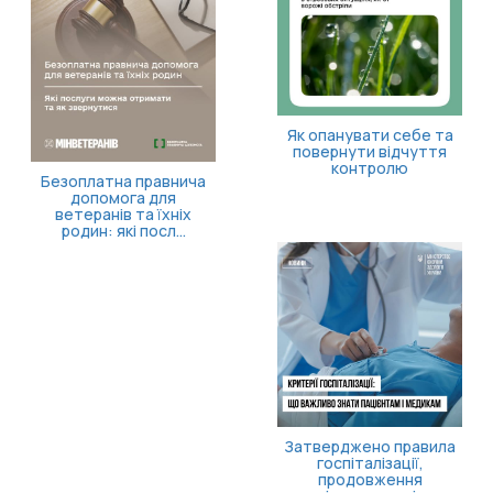
Кортизол і здоров’я
після 40: чому варто
пройти скринінг
«Пакунок школяра»: як
оформити допомогу?