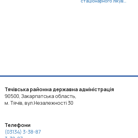
«Дія.Картка»: зручний
спосіб отримувати
виплати на дитину
Тячівська районна державна адміністрація
90500, Закарпатська область,
м. Тячів, вул.Незалежності 30
Телефони
(03134) 3-38-87