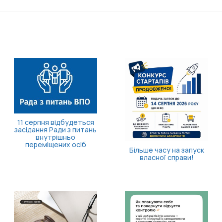
Борщівник: що це за
рослина і чим вона
небезпечна?
Як отримати
компенсацію за товари,
придбані для
ветеранського бізнесу