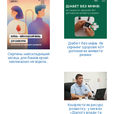
11 серпня відбудеться
засідання Ради з питань
внутрішньо
переміщених осіб
Більше часу на запуск
власної справи!
Як опанувати себе та