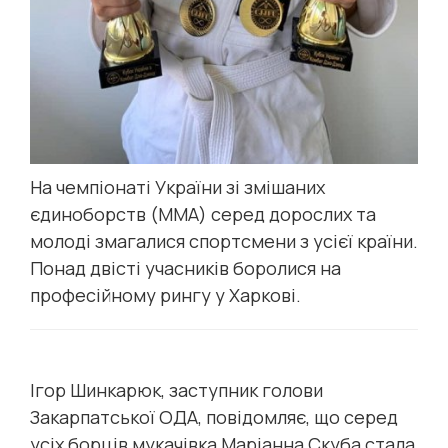
На чемпіонаті України зі змішаних
єдиноборств (ММА) серед дорослих та
молоді змагалися спортсмени з усієї країни.
Понад двісті учасників боролися на
професійному рингу у Харкові.
Ігор Шинкарюк, заступник голови
Закарпатської ОДА, повідомляє, що серед
усіх борців мукачівка Маріанна Скуба стала