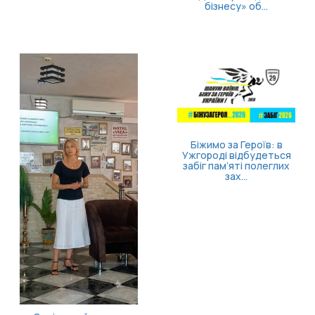
повернути відчуття
контролю
Безоплатна правнича
допомога для
ветеранів та їхніх
родин: які посл...
Затверджено правила
госпіталізації,
продовження
стаціонарного лікув...