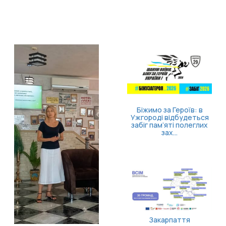
Біжимо за Героїв: в
Ужгороді відбудеться
забіг пам’яті полеглих
зах...
Як опанувати себе т
повернути відчуття
контролю
Закарпаття