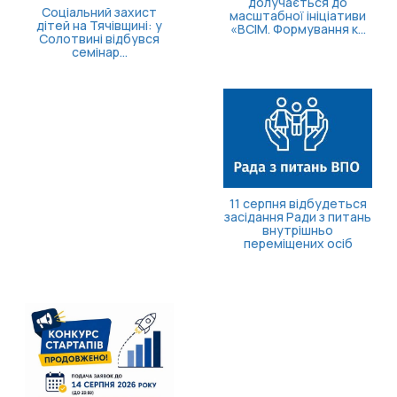
долучається до
масштабної ініціативи
«ВСІМ. Формування к...
Доступні понад 70
підрозділів: в Україні
розширили програм
поверне...
11 серпня відбудеться
засідання Ради з питань
внутрішньо
переміщених осіб
Як отримати
компенсацію за товар
придбані для
ветеранського бізне