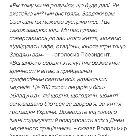
«Рік тому ми не розуміли, що буде далі. Чи
вистоїмо ми? І ми вистояли. Завдяки вам.
Сьогодні ми можемо зустрічатись. І це
також завдяки вам. Ми поступово
повертаємось до звичного життя, можемо
відвідувати кафе, стадіони, кінотеатри тощо.
Завдяки вам»
, – наголосив Президент.
«Від щирого серця і з почуттям безмежної
вдячності я вітаю з прийдешнім
професійним святом всіх українських
медиків. Це 700 тисяч лицарів у білих
обладунках, які щодня, щогодини, щомиті
самовіддано б’ються за здоров’я, за життя
громадян України. Дозвольте від їхнього
імені подякувати й поздоровити всіх з Днем
медичного працівника»
, – сказав Володимир