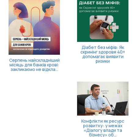
11 серпня відб
засідання Ради 
внутрішн
переміщених
Діабет без міфів: Як
скринінг здоровя 40+
допомагає виявити
адніший
ризики
в крові:
ідкла...
Конфлікти як ресурс
розвитку: у межах
«Діалогу влади та
бізнесу» об...