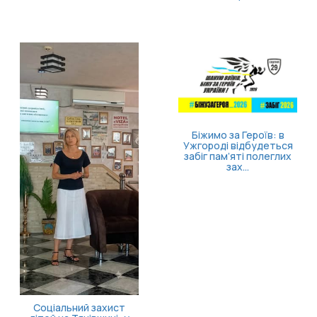
Безоплатна пр
допомога 
ветеранів та 
родин: які по
Біжимо за Героїв: в
Ужгороді відбудеться
забіг пам’яті полеглих
зах...
ахист