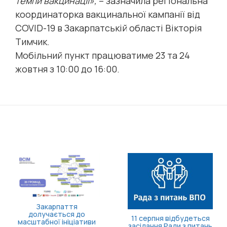
темпи вакцинації»,
– зазначила регіональна
координаторка вакцинальної кампанії від
COVID-19 в Закарпатській області Вікторія
Тимчик.
Мобільний пункт працюватиме 23 та 24
жовтня з 10:00 до 16:00.
Доступні понад 70
підрозділів: в Україні
ня відбудеться
Борщів
розширили програму
я Ради з питань
рослин