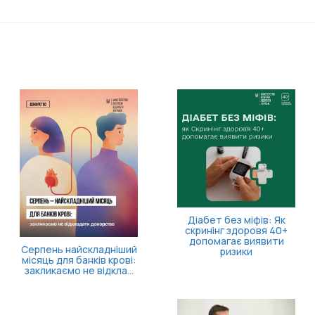
11 серпня відбудеться
засідання Ради з питань
внутрішньо
переміщених осіб
Більше часу на запуск
власної справи!