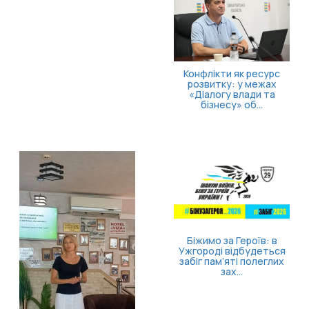
Як опанувати себе та
повернути відчуття
контролю
Безоплатна правнича
допомога для
ветеранів та їхніх
родин: які посл...
Затверджено правила
госпіталізації,
продовження