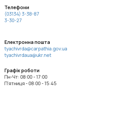
Телефони
(03134) 3-38-87
3-30-27
Електронна пошта
tyachivrda@carpathia.gov.ua
tyachivrdaua@ukr.net
Графік роботи
Пн-Чт: 08:00 - 17:00
П’ятниця - 08:00 - 15:45
Весь контент доступний за ліцензією Creative Commons
Attribution 4.0 International license, якщо не зазначено інше