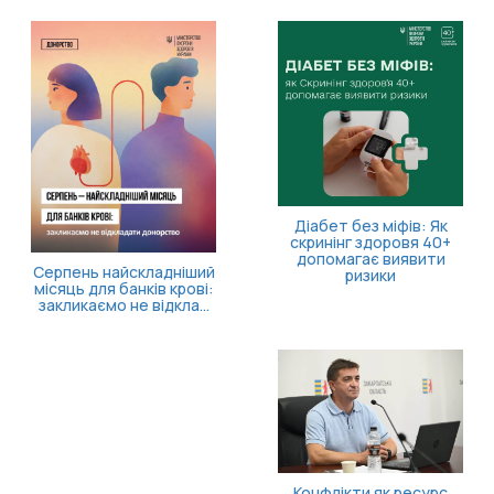
11 
засі
п
Діабет без міфів: Як
скринінг здоровя 40+
допомагає виявити
ень найскладніший
ризики
ць для банків крові:
ликаємо не відкла...
Конфлікти як ресурс