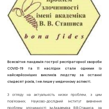
Всесвітня пандемія гострої респіраторної хвороби
COVID-19 та її наслідки стали одними із
найсерйозніших викликів людству за останні
сімдесят років, і не лише у медичному аспекті.
З огляду на актуальність низки проблем, з цим
пов’язаних, Науково-дослідний інститут вивчення
проблем злочинності ім.Академіка В.В.Сташиса, за