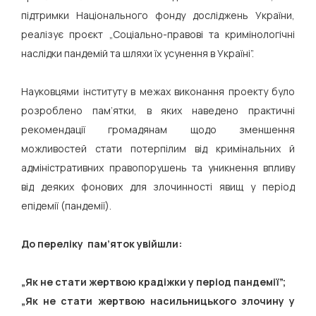
підтримки Національного фонду досліджень України,
реалізує проєкт „Соціально-правові та кримінологічні
наслідки пандемій та шляхи їх усунення в Україні”.
Науковцями інституту в межах виконання проекту було
розроблено пам’ятки, в яких наведено практичні
рекомендації громадянам щодо зменшення
можливостей стати потерпілим від кримінальних й
адміністративних правопорушень та уникнення впливу
від деяких фонових для злочинності явищ у період
епідемії (пандемії).
До переліку пам’яток увійшли:
„Як не стати жертвою крадіжки у період пандемії”;
„Як не стати жертвою насильницького злочину у