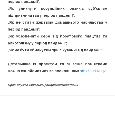
період пандемії”;
„Як уникнути корупційних ризиків суб’єктам
підприємництва у період пандемії”;
„Як не стати жертвою домашнього насильства у
період пандемії”;
„Як убезпечити себе від побутового пияцтва та
алкоголізму у період пандемії”;
„Як не бути обманутим при лікуванні від пандемії”.
Детальніше із проєктом та зі всіма пам'ятками
можна ознайомитися за посиланням:
http://surl.li/arjvl
Прес-служба Тячівської райдержадміністрації