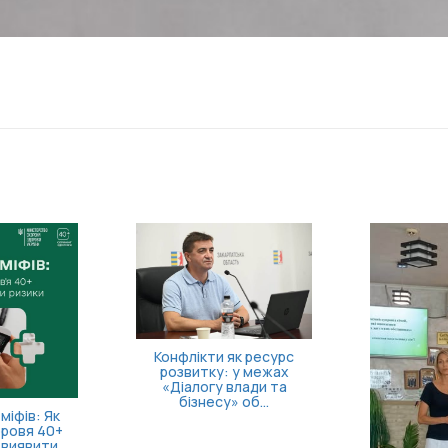
 на запуск
Як опану
справи!
поверну
ко