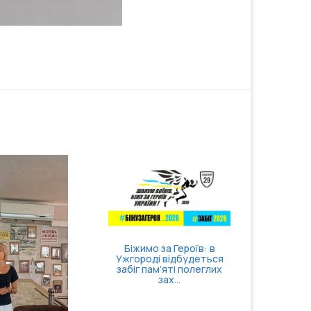
вати себе та
Затверджено правила
ти відчуття
госпіталізації,
нтролю
продовження