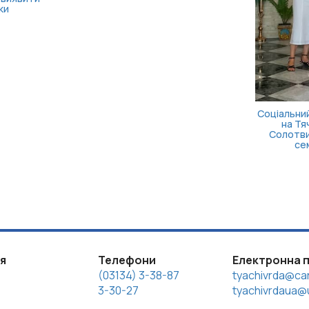
Безоплатна правнича
допомога для ветеранів
та їхніх родин: які посл...
ія
Телефони
Електронна 
(03134) 3-38-87
tyachivrda@car
3-30-27
tyachivrdaua@u