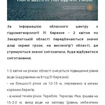
За інформацією обласного центру з
гідрометеорології 31 березня - 2 квітня по
Закарпатській області передбачаються значні
дощі окремі грози, на високогір'ї області, де
утримуються значні снігозапаси, буде відбуватися
сніготанення.
1-2 квітня на річках області очікується підвищення рівнів
води (над рівнями на 8 год 31 березня):
- на більшості річок на 1.0-1.5 м, переважно в межах
корінних берегів;
- в нижнії течіях річок Теребля, Тересва, Ріка, Іршава на
1.5-2.0 м, вихід води на заплаву (рівень небезпеки