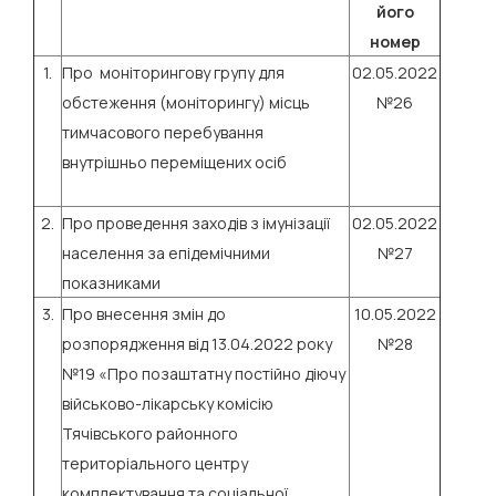
його
номер
1.
Про моніторингову групу для
02.05.2022
обстеження (моніторингу) місць
№26
тимчасового перебування
внутрішньо переміщених осіб
2.
Про проведення заходів з імунізації
02.05.2022
населення за епідемічними
№27
показниками
3.
Про внесення змін до
10.05.2022
розпорядження від 13.04.2022 року
№28
№19 «Про позаштатну постійно діючу
військово-лікарську комісію
Тячівського районного
територіального центру
комплектування та соціальної