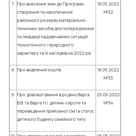
7.
Про внесення змін до Програми
18.05.2022
створення та накопичення
№32
районного резерву матеріально-
технічних засобів для попередження
та ліквідації надзвичайних ситуацій
техногенного і природного
характеру та їх наслідків на 2022 рік
8.
Про виділення коштів
18.05.2022
№33
9.
Про довлаштування в родину Варга
25.05.2022
В.В. та Варга Н.І. дитини-сироти та
№34
переведення прийомної сім’ї в статус
дитячого будинку сімейного типу
10.
Про утворення комісії з розгляду
26.05.2022