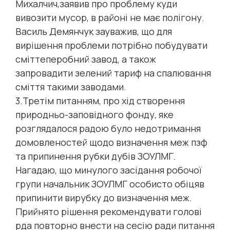
Михалчич,заявив про проблему куди
вивозити мусор, в районі не має полігону.
Василь Демянчук зауважив, що для
вирішення проблеми потрібно побудувати
сміттеперобний завод, а також
запровадити зелений тариф на спалювання
сміття такими заводами.
3.Третім питанням, про хід створення
природньо-заповідного фонду, яке
розглядалося радою було недотримання
домовленостей щодо визначення меж пзф
та припинення рубки дубів ЗОУЛМГ.
Нагадаю, що минулого засідання робочої
групи начальник ЗОУЛМГ особисто обіцяв
припинити вирубку до визначення меж.
Прийнято рішення рекомендувати голові
рда повторно внести на сесію ради питання