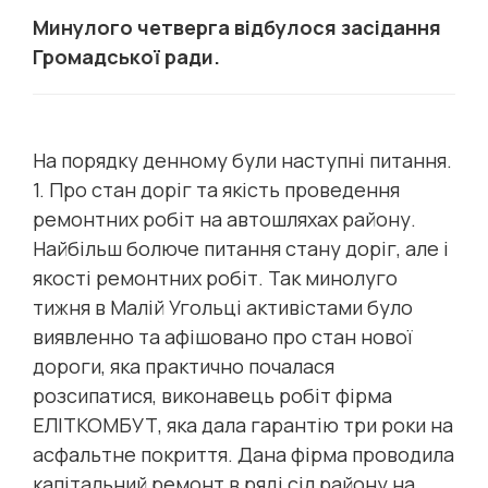
Минулого четверга відбулося засідання
Громадської ради.
На порядку денному були наступні питання.
1. Про стан доріг та якість проведення
ремонтних робіт на автошляхах району.
Найбільш болюче питання стану доріг, але і
якості ремонтних робіт. Так минолуго
тижня в Малій Угольці активістами було
виявленно та афішовано про стан нової
дороги, яка практично почалася
розсипатися, виконавець робіт фірма
ЕЛІТКОМБУТ, яка дала гарантію три роки на
асфальтне покриття. Дана фірма проводила
капітальний ремонт в ряді сіл району на