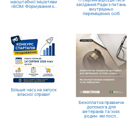
розширили програму
рослина і чим вона
поверне...
небезпечна?
Кортизол і здоров’я
після 40: чому варто
пройти скринінг
Як отримати
компенсацію за товари,
придбані для
ветеранського бізнесу