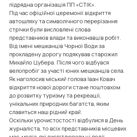
підрядна організація ПП «СТІК».
Під час офіційної церемонії відкриття
автошляху та символічного перерізання
стрічки були висловлені слова
представників влади та виконавців робіт.
Від імені мешканців Чорної Води за
прокладену дорогу подякував старожил
Михайло Цубера. Після чого відбувся
велопробіг за участі юних мешканців села.
Як наголосив міський голова Іван Ковач
відкриття нової дороги стане поштовхом
до розвитку туризму та рекреації,
унікальних природних багатств, яким
славиться наш рідний край.
Оскільки урочистостості відбулися в День
журналіста, то всіх представників місцевих
мас-медіа, які висвітлювали ці події,