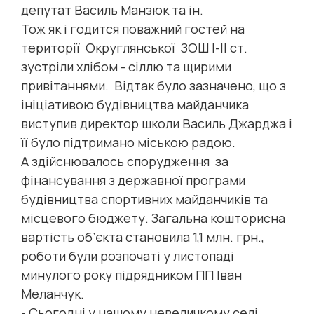
депутат Василь Манзюк та ін.
Тож як і годится поважний гостей на
території Округлянської ЗОШ І-ІІ ст.
зустріли хлібом - сіллю та щирими
привітаннями. Відтак було зазначено, що з
ініціативою будівництва майданчика
виступив директор школи Василь Джарджа і
її було підтримано міською радою.
А здійснювалось спорудження за
фінансування з державної програми
будівництва спортивних майданчиків та
місцевого бюджету. Загальна кошторисна
вартість об’єкта становила 1,1 млн. грн.,
роботи були розпочаті у листопаді
минулого року підрядником ПП Іван
Меланчук.
- Сьогодні у нашому невеличкому селі