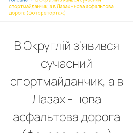
спортмайданчик, а в Лазах - нова асфальтова
дорога (фоторепортаж)
В Округлій з'явився
сучасний
спортмайданчик, а в
Лазах - нова
асфальтова дорога