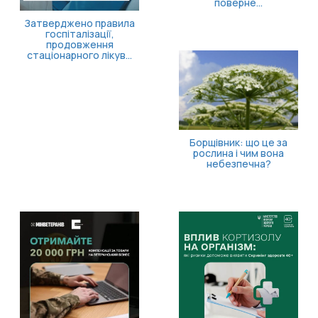
поверне...
Затверджено правила
госпіталізації,
продовження
стаціонарного лікув...
Борщівник: що це за
рослина і чим вона
небезпечна?