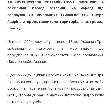
та забезпечення життєдіяльності населення в
особливий період говорили на нараді під
головуванням начальника Тячівської РВА Тімура
Аверіна з представниками територіальних громад
району.
18 травня 2024 року набуде чинності Закон України «Про
мобілізаційну підготовку та мобілізацію», що
передбачає зміни в законодавстві щодо бронювання
військовозобов’язаних.
Щоб уникнути зупинки роботи критично важливих для
економіки регіону підприємств та забезпечити потреби
оборони й населення, Уряд країни продовжив на один
місяць термін дії раніше наданих відстрочок від призову
на військову службу.