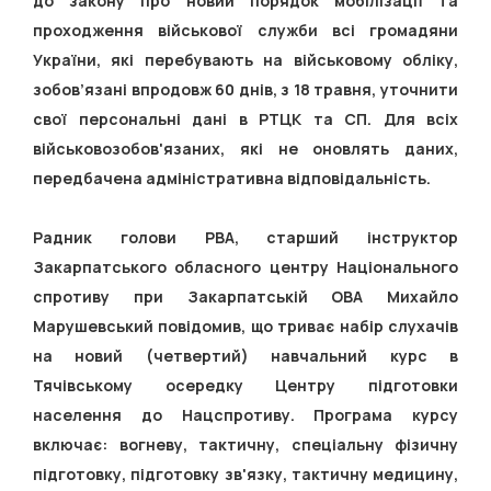
до закону про новий порядок мобілізації та
проходження військової служби всі громадяни
України, які перебувають на військовому обліку,
зобов’язані впродовж 60 днів, з 18 травня, уточнити
свої персональні дані в РТЦК та СП. Для всіх
військовозобов'язаних, які не оновлять даних,
передбачена адміністративна відповідальність.
Радник голови РВА, старший інструктор
Закарпатського обласного центру Національного
спротиву при Закарпатській ОВА Михайло
Марушевський повідомив, що триває набір слухачів
на новий (четвертий) навчальний курс в
Тячівському осередку Центру підготовки
населення до Нацспротиву. Програма курсу
включає: вогневу, тактичну, спеціальну фізичну
підготовку, підготовку зв'язку, тактичну медицину,