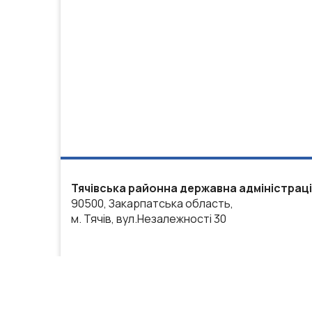
Тячівська районна державна адміністрац
90500, Закарпатська область,
м. Тячів, вул.Незалежності 30
Весь контент доступний за л