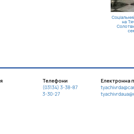
ія
Телефони
Електронна 
(03134) 3-38-87
tyachivrda@car
3-30-27
tyachivrdaua@u
іцензією Creative Commons Attribution 4.0 International lic