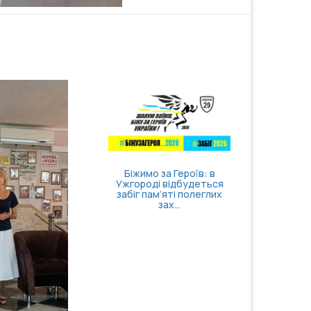
вати себе та
Затверджено правила
ти відчуття
госпіталізації,
нтролю
продовження
стаціонарного лікув...