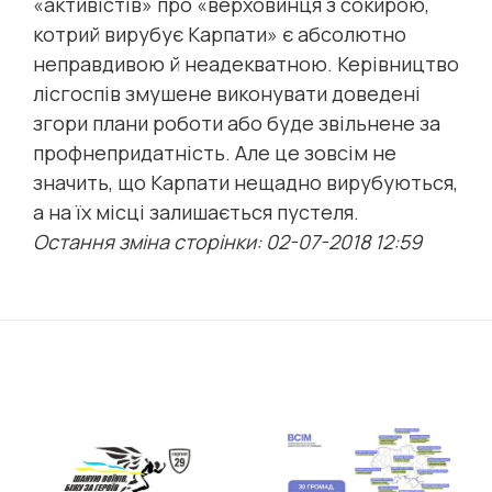
«активістів» про «верховинця з сокирою,
котрий вирубує Карпати» є абсолютно
неправдивою й неадекватною. Керівництво
лісгоспів змушене виконувати доведені
згори плани роботи або буде звільнене за
профнепридатність. Але це зовсім не
значить, що Карпати нещадно вирубуються,
а на їх місці залишається пустеля.
Остання зміна сторінки: 02-07-2018 12:59