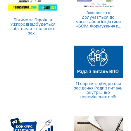
Закарпаття
долучається до
масштабної ініціативи
«ВСІМ. Формування к...
Затверджено правила
госпіталізації,
продовження
стаціонарного лікув...
11 серпня відбудеться
засідання Ради з питань
внутрішньо
переміщених осіб