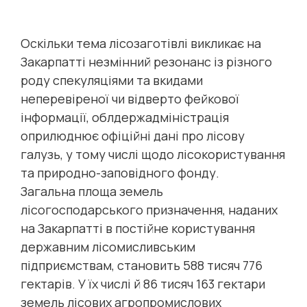
Оскільки тема лісозаготівлі викликає на
Закарпатті незмінний резонанс із різного
роду спекуляціями та вкидами
неперевіреної чи відверто фейкової
інформації, облдержадміністрація
оприлюднює офіційні дані про лісову
галузь, у тому числі щодо лісокористування
та природно-заповідного фонду.
Загальна площа земель
лісогосподарського призначення, наданих
на Закарпатті в постійне користування
державним лісомисливським
підприємствам, становить 588 тисяч 776
гектарів. У їх числі й 86 тисяч 163 гектари
земель лісових агропромислових