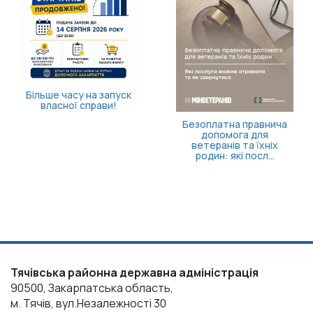
Як отримати
Безоплатна правнича
компенсацію за товари,
допомога для
придбані для
ветеранів та їхніх
ветеранського бізнесу
родин: які посл...
Тячівська районна державна адміністрація
90500, Закарпатська область,
м. Тячів, вул.Незалежності 30